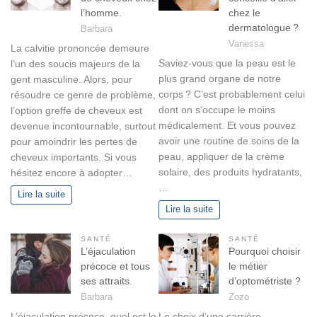
l’homme.
chez le
dermatologue ?
Barbara
Vanessa
La calvitie prononcée demeure
Saviez-vous que la peau est le
l’un des soucis majeurs de la
plus grand organe de notre
gent masculine. Alors, pour
corps ? C’est probablement celui
résoudre ce genre de problème,
dont on s’occupe le moins
l’option greffe de cheveux est
médicalement. Et vous pouvez
devenue incontournable, surtout
avoir une routine de soins de la
pour amoindrir les pertes de
peau, appliquer de la crème
cheveux importants. Si vous
solaire, des produits hydratants,
hésitez encore à adopter…
…
Lire la suite
Lire la suite
SANTÉ
SANTÉ
L’éjaculation
Pourquoi choisir
précoce et tous
le métier
ses attraits.
d’optométriste ?
Barbara
Zozo
L’éjaculation précoce, quel est le
Le choix d’une carrière