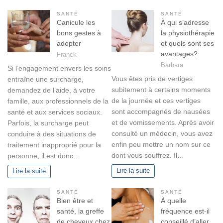
t
é
SANTÉ
SANTÉ
Canicule les
À qui s’adresse
g
bons gestes à
la physiothérapie
o
adopter
et quels sont ses
r
avantages?
Franck
i
Barbara
Si l’engagement envers les soins
e
Vous êtes pris de vertiges
entraîne une surcharge,
s
subitement à certains moments
demandez de l’aide, à votre
de la journée et ces vertiges
famille, aux professionnels de la
sont accompagnés de nausées
santé et aux services sociaux.
et de vomissements. Après avoir
Parfois, la surcharge peut
consulté un médecin, vous avez
conduire à des situations de
enfin peu mettre un nom sur ce
traitement inapproprié pour la
dont vous souffrez. Il…
personne, il est donc…
Lire la suite
Lire la suite
SANTÉ
SANTÉ
Bien être et
À quelle
santé, la greffe
fréquence est-il
de cheveux chez
conseillé d’aller