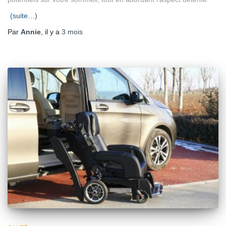
(suite…)
Par
Annie
, il y a
3 mois