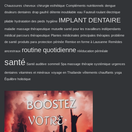
Chaussures
cheveux
chirurgie esthétique
Compléments nutritionnels
dengue
douleurs dentaires
drap gaufré
détente inoubliable
eau
Fauteuil roulant électrique
IMPLANT DENTAIRE
pliable
hydratation des pieds
hygiène
maladie
massage thérapeutique
mutuelle santé pour les travailleurs indépendants
médical
parcours thérapeutique
Plantes médicinales
principales thérapies
problème
de santé
produits para
protection
périnée
Remise en forme à Lausanne
Remèdes
routine quotidienne
ancestraux
rééducation périnéale
santé
Santé auditive
sommeil
Spa massage
thérapie systémique
urgences
dentaires
vitamines et minéraux
voyage en Thaïlande
vêtements chauffants
yoga
Équilibre holistique