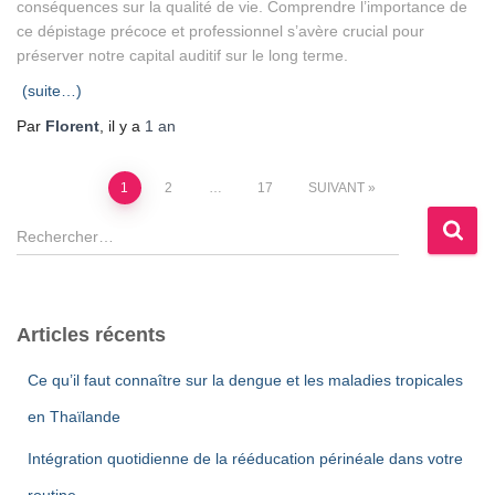
conséquences sur la qualité de vie. Comprendre l’importance de
ce dépistage précoce et professionnel s’avère crucial pour
préserver notre capital auditif sur le long terme.
(suite…)
Par
Florent
, il y a
1 an
Pagination
1
2
…
17
SUIVANT
R
des
e
c
publications
h
e
Articles récents
r
c
Ce qu’il faut connaître sur la dengue et les maladies tropicales
h
en Thaïlande
e
r
Intégration quotidienne de la rééducation périnéale dans votre
:
routine