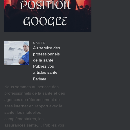
SANTÉ
Au service des
professionnels
de la santé.
Publiez vos
articles santé
Barbara
Nous sommes au service des
professionnels de la santé et des
agences de référencement de
sites internet en rapport avec la
santé, les mutuelles
complémentaires, les
assurances santé,… Publiez vos