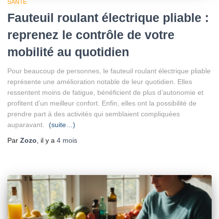
SANTÉ
Fauteuil roulant électrique pliable :
reprenez le contrôle de votre
mobilité au quotidien
Pour beaucoup de personnes, le fauteuil roulant électrique pliable
représente une amélioration notable de leur quotidien. Elles
ressentent moins de fatigue, bénéficient de plus d’autonomie et
profitent d’un meilleur confort. Enfin, elles ont la possibilité de
prendre part à des activités qui semblaient compliquées
auparavant.
(suite…)
Par
Zozo
, il y a
4 mois