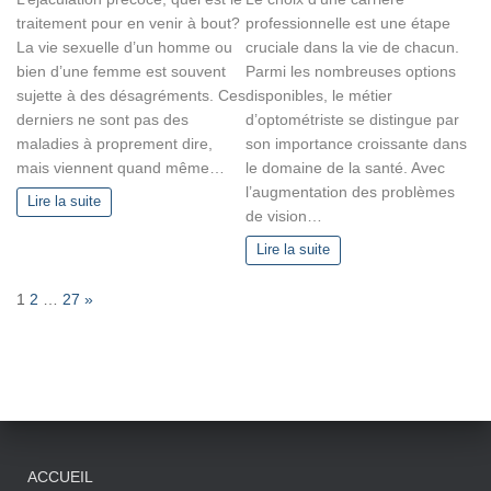
traitement pour en venir à bout?
professionnelle est une étape
La vie sexuelle d’un homme ou
cruciale dans la vie de chacun.
bien d’une femme est souvent
Parmi les nombreuses options
sujette à des désagréments. Ces
disponibles, le métier
derniers ne sont pas des
d’optométriste se distingue par
maladies à proprement dire,
son importance croissante dans
mais viennent quand même…
le domaine de la santé. Avec
l’augmentation des problèmes
Lire la suite
de vision…
Lire la suite
P
N
1
2
…
27
»
a
e
g
x
e
t
:
ACCUEIL