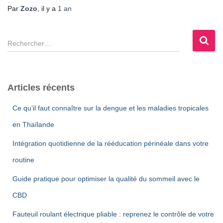
Par
Zozo
, il y a
1 an
R
e
c
h
e
Articles récents
r
c
Ce qu’il faut connaître sur la dengue et les maladies tropicales
h
en Thaïlande
e
r
Intégration quotidienne de la rééducation périnéale dans votre
:
routine
Guide pratique pour optimiser la qualité du sommeil avec le
CBD
Fauteuil roulant électrique pliable : reprenez le contrôle de votre