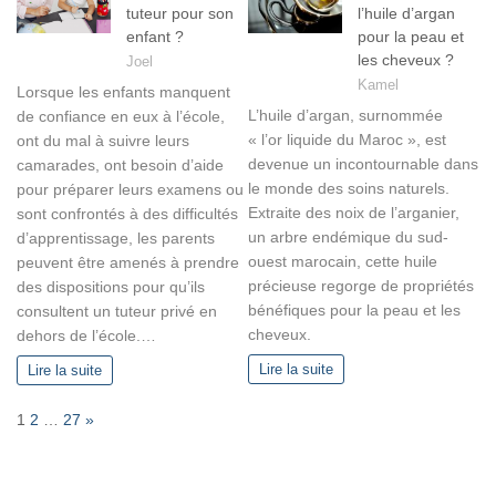
tuteur pour son
l’huile d’argan
enfant ?
pour la peau et
les cheveux ?
Joel
Kamel
Lorsque les enfants manquent
L’huile d’argan, surnommée
de confiance en eux à l’école,
« l’or liquide du Maroc », est
ont du mal à suivre leurs
devenue un incontournable dans
camarades, ont besoin d’aide
le monde des soins naturels.
pour préparer leurs examens ou
Extraite des noix de l’arganier,
sont confrontés à des difficultés
un arbre endémique du sud-
d’apprentissage, les parents
ouest marocain, cette huile
peuvent être amenés à prendre
précieuse regorge de propriétés
des dispositions pour qu’ils
bénéfiques pour la peau et les
consultent un tuteur privé en
cheveux.
dehors de l’école.…
Lire la suite
Lire la suite
P
N
1
2
…
27
»
a
e
g
x
e
t