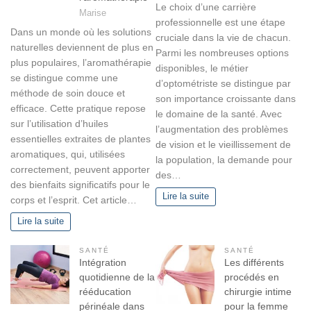
Le choix d’une carrière
e
Marise
professionnelle est une étape
s
Dans un monde où les solutions
cruciale dans la vie de chacun.
naturelles deviennent de plus en
Parmi les nombreuses options
plus populaires, l’aromathérapie
disponibles, le métier
se distingue comme une
d’optométriste se distingue par
méthode de soin douce et
son importance croissante dans
efficace. Cette pratique repose
le domaine de la santé. Avec
sur l’utilisation d’huiles
l’augmentation des problèmes
essentielles extraites de plantes
de vision et le vieillissement de
aromatiques, qui, utilisées
la population, la demande pour
correctement, peuvent apporter
des…
des bienfaits significatifs pour le
Lire la suite
corps et l’esprit. Cet article…
Lire la suite
SANTÉ
SANTÉ
Intégration
Les différents
quotidienne de la
procédés en
rééducation
chirurgie intime
périnéale dans
pour la femme