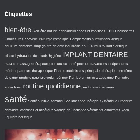
Étiquettes
bien-être
Bien-être naturel
cannabidiol
caries et infections
CBD
Chaussettes
Chaussures
cheveux
chirurgie esthétique
Compléments nutritionnels
dengue
douleurs dentaires
drap gaufré
détente inoubliable
eau
Fauteuil roulant électrique
IMPLANT DENTAIRE
pliable
hydratation des pieds
hygiène
maladie
massage thérapeutique
mutuelle santé pour les travailleurs indépendants
médical
parcours thérapeutique
Plantes médicinales
principales thérapies
problème
de santé
produits para
protection
périnée
Remise en forme à Lausanne
Remèdes
routine quotidienne
ancestraux
rééducation périnéale
santé
Santé auditive
sommeil
Spa massage
thérapie systémique
urgences
dentaires
vitamines et minéraux
voyage en Thaïlande
vêtements chauffants
yoga
Équilibre holistique