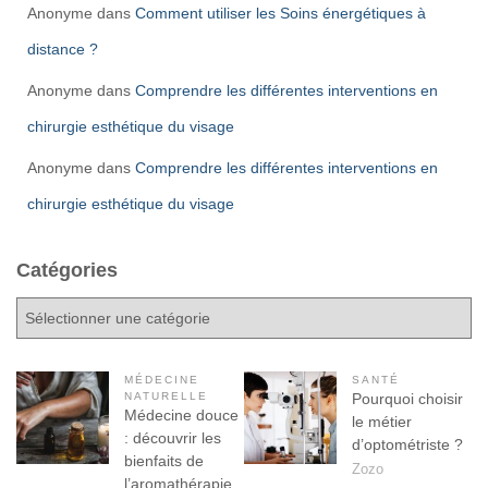
Anonyme
dans
Comment utiliser les Soins énergétiques à
distance ?
Anonyme
dans
Comprendre les différentes interventions en
chirurgie esthétique du visage
Anonyme
dans
Comprendre les différentes interventions en
chirurgie esthétique du visage
Catégories
C
a
t
é
MÉDECINE
SANTÉ
NATURELLE
Pourquoi choisir
g
Médecine douce
le métier
o
: découvrir les
d’optométriste ?
r
bienfaits de
Zozo
i
l’aromathérapie