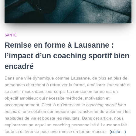
SANTÉ
Remise en forme à Lausanne :
l’impact d’un coaching sportif bien
encadré
Dans une ville dynamique comme Lausanne, de plus en plus de
personnes cherchent à retrouver la forme, améliorer leur santé et
se sentir mieux dans leur corps. La remise en forme est un
objectif ambitieux qui nécessite méthode, motivation et
accompagnement. C’est là qu’intervient le
coaching sportif bien
encadré
, une solution sur mesure qui transforme durablement les
habitudes de vie et booste les résultats. Dans cet article, nous
explorerons pourquoi un coaching personnalisé à Lausanne fait
toute la différence pour une remise en forme réussie.
(suite…)